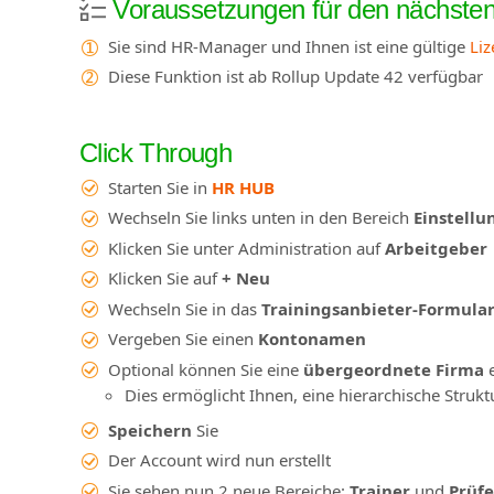
Voraussetzungen für den nächsten 
Sie sind HR-Manager und Ihnen ist eine gültige
Liz
Diese Funktion ist ab Rollup Update 42 verfügbar
Click Through
Starten Sie in
HR HUB
Wechseln Sie links unten in den Bereich
Einstellu
Klicken Sie unter Administration auf
Arbeitgeber
Klicken Sie auf
+ Neu
Wechseln Sie in das
Trainingsanbieter-Formula
Vergeben Sie einen
Kontonamen
Optional können Sie eine
übergeordnete Firma
Dies ermöglicht Ihnen, eine hierarchische Strukt
Speichern
Sie
Der Account wird nun erstellt
Sie sehen nun 2 neue Bereiche:
Trainer
und
Prüfe