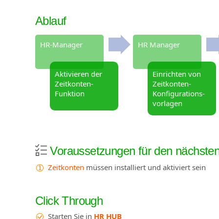
Ablauf
HR-Manager
HR Manager
Aktivieren der
Einrichten von
Zeitkonten-
Zeitkonten-
Funktion
Konfigurations-
vorlagen
Voraussetzungen für den nächsten 
Zeitkonten
müssen installiert und aktiviert sein
Click Through
Starten Sie in
HR HUB