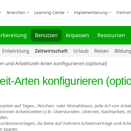
Branchen
Learning Center
Implementierung
Partne
rbereitung
Benutzen
Anpassen
Ressourcen
Entwicklung
Zeitwirtschaft
Urlaub
Reisen
Bildun
en und Arbeitszeit-Arten konfigurieren (optional)
it-Arten konfigurieren (opti
tszeiten auf Tages-, Wochen- oder Monatsbasis. Jede Art von Arb
können Arbeitszeiten (z.B. Überstunden, Überzeit, Nachtarbeit, e
rden.
urationsvorlagen, da diese auf mehrere Arbeitsverträge und Ar
m sparen.