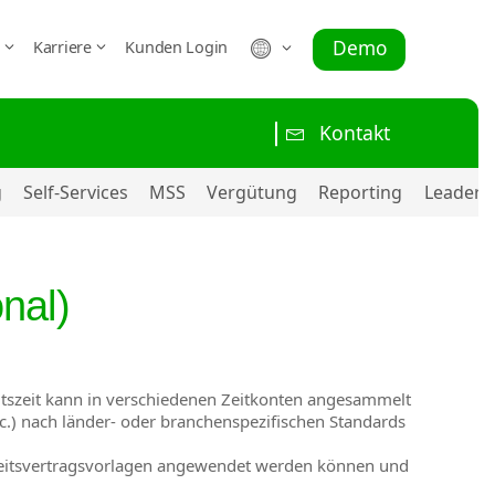
Demo
r
Karriere
Kunden Login
Kontakt
g
Self-Services
MSS
Vergütung
Reporting
Leaders
onal)
eitszeit kann in verschiedenen Zeitkonten angesammelt
tc.) nach länder- oder branchenspezifischen Standards
beitsvertragsvorlagen angewendet werden können und